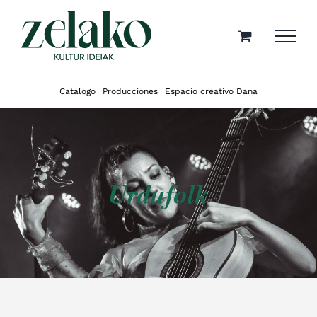
Skip
to
content
Catalogo
Producciones
Espacio creativo Dana
Urdufolk