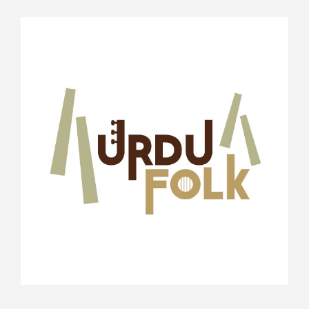
View
Larger
Image