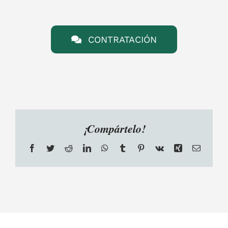
CONTRATACIÓN
¡Compártelo!
Facebook
Twitter
Reddit
LinkedIn
WhatsApp
Tumblr
Pinterest
Vk
Xing
Email