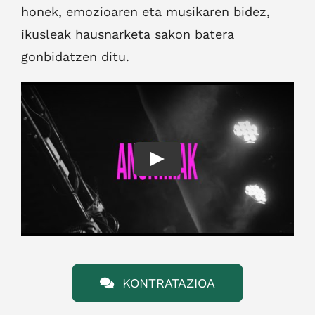
honek, emozioaren eta musikaren bidez,
ikusleak hausnarketa sakon batera
gonbidatzen ditu.
Play
KONTRATAZIOA