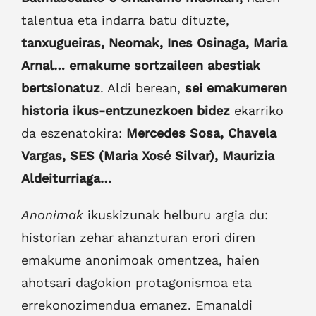
talentua eta indarra batu dituzte,
tanxugueiras
, Neomak, Ines Osinaga, Maria
Arnal…
emakume sortzaileen abestiak
bertsionatuz
. Aldi berean,
sei emakumeren
historia ikus-entzunezkoen bidez
ekarriko
da eszenatokira:
Mercedes Sosa, Chavela
Vargas, SES (Maria Xosé Silvar), Maurizia
Aldeiturriaga…
Anonimak
ikuskizunak helburu argia du:
historian zehar ahanzturan erori diren
emakume anonimoak omentzea, haien
ahotsari dagokion protagonismoa eta
errekonozimendua emanez. Emanaldi