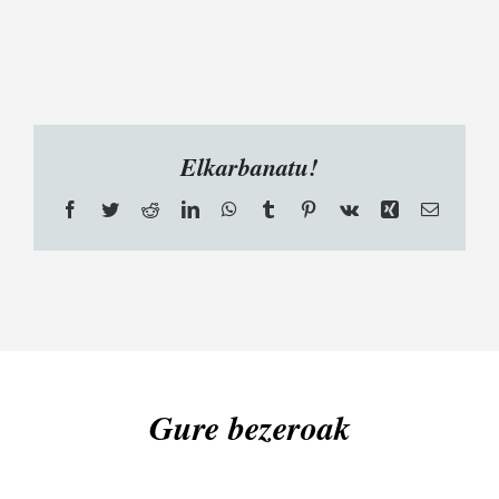
Elkarbanatu!
Facebook
Twitter
Reddit
LinkedIn
WhatsApp
Tumblr
Pinterest
Vk
Xing
Email
Gure bezeroak