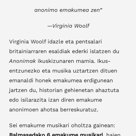
anonimo emakumea zen”
—
Virginia Woolf
Virginia Woolf idazle eta pentsalari
britainiarraren esaldiak ederki islatzen du
Anonimak
ikuskizunaren mamia. Ikus-
entzunezko eta musika uztartzen dituen
emanaldi honek emakumea erdigunean
jartzen du, historian gehienetan ahaztuta
edo isilarazita izan diren emakume
anonimoen ahotsa berreskuratuz.
Sei emakume musikari oholtza gainean:
Balmasedako 6 emakume musikari,
haien