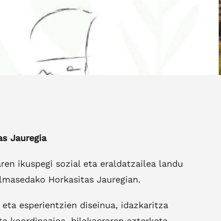
as Jauregia
en ikuspegi sozial eta eraldatzailea landu
almasedako Horkasitas Jauregian.
eta esperientzien diseinua, idazkaritza
ta koordinazioa, bilakaeraren azterketa.