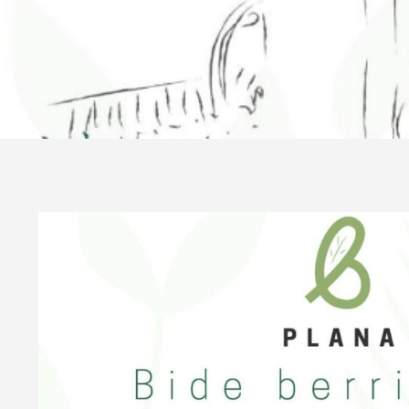
View
Larger
Image