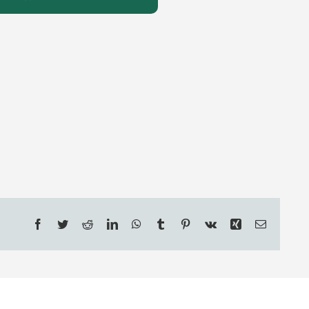
Facebook
Twitter
Reddit
LinkedIn
WhatsApp
Tumblr
Pinterest
Vk
Xing
Email