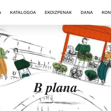
A
KATALOGOA
EKOIZPENAK
DANA
KON
B plana