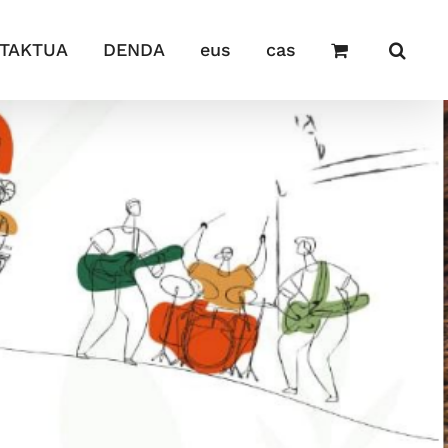
TAKTUA
DENDA
eus
cas