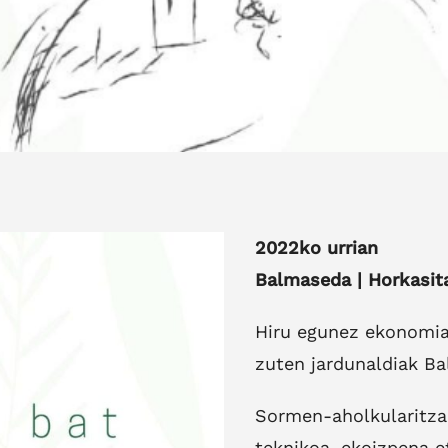
2022ko urrian
Balmaseda | Horkasit
Hiru egunez ekonomiar
zuten jardunaldiak B
Sormen-aholkularitza 
teknikoa, ekoizpena e