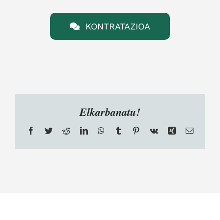
KONTRATAZIOA
Elkarbanatu!
Facebook
Twitter
Reddit
LinkedIn
WhatsApp
Tumblr
Pinterest
Vk
Xing
Email