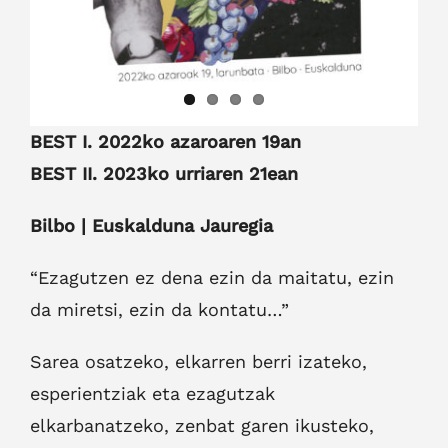
BEST I. 2022ko azaroaren 19an
BEST II. 2023ko urriaren 21ean
Bilbo | Euskalduna Jauregia
“Ezagutzen ez dena ezin da maitatu, ezin
da miretsi, ezin da kontatu…”
Sarea osatzeko, elkarren berri izateko,
esperientziak eta ezagutzak
elkarbanatzeko, zenbat garen ikusteko,