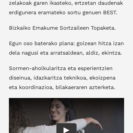
zelakoak garen ikasteko, ertzetan daudenak
erdigunera eramateko sortu genuen BEST.
Bizkaiko Emakume Sortzaileen Topaketa.
Egun oso baterako plana: goizean hitza izan
dela nagusi eta arratsaldean, aldiz, ekintza.
Sormen-aholkularitza eta esperientzien
diseinua, idazkaritza teknikoa, ekoizpena
eta koordinazioa, bilakaeraren azterketa.
Play