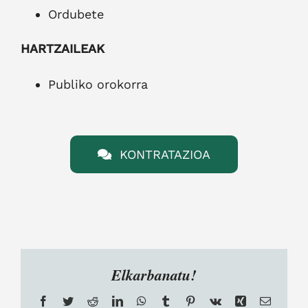
Ordubete
HARTZAILEAK
Publiko orokorra
KONTRATAZIOA
Elkarbanatu!
Facebook
Twitter
Reddit
LinkedIn
WhatsApp
Tumblr
Pinterest
Vk
Xing
Email