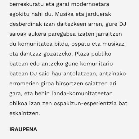
berreskuratu eta garai modernoetara
egokitu nahi du. Musika eta jarduerak
desberdinak izan daitezkeen arren, gure DJ
saioak aukera paregabea izaten jarraitzen
du komunitatea bildu, ospatu eta musikaz
eta dantzaz gozatzeko. Plaza publiko
batean edo antzeko gune komunitario
batean DJ saio hau antolatzean, antzinako
erromerien giroa birsortzen saiatzen ari
gara, eta behin landa-komunitateetan
ohikoa izan zen ospakizun-esperientzia bat
eskaintzen.
IRAUPENA