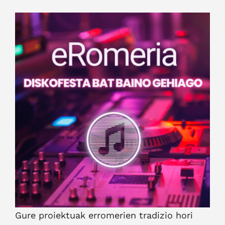
View
Larger
Image
Gure proiektuak erromerien tradizio hori