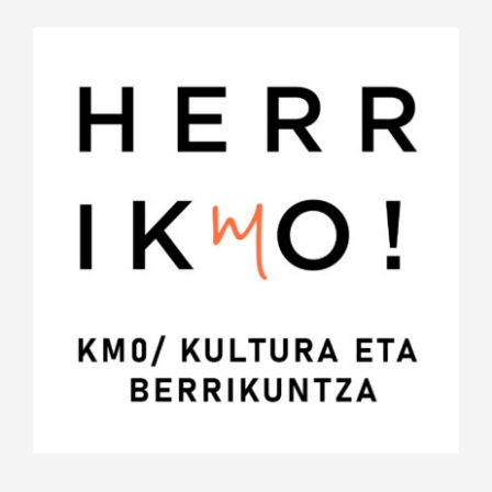
View
Larger
Image