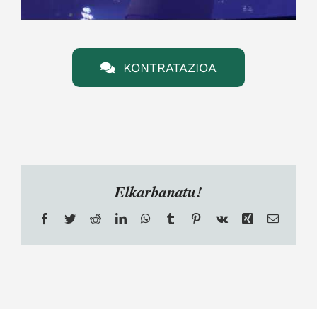
KONTRATAZIOA
Elkarbanatu!
Facebook
Twitter
Reddit
LinkedIn
WhatsApp
Tumblr
Pinterest
Vk
Xing
Email