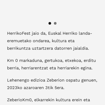
HerrikoFest jaio da, Euskal Herriko landa-
eremuetako ondarea, kultura eta
berrikuntza uztartzera datorren jaialdia.
Km 0 markaduna, gertukoa, etxekoa, erditu
berria, herriarentzat eta herriarekin egina.
Lehenengo edizioa Zeberion ospatu genuen,
2023ko azaroaren 3tik 5era.
ZeberioKm0, elkarrekin kultura erein eta