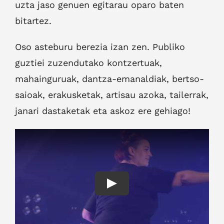
uzta jaso genuen egitarau oparo baten
bitartez.
Oso asteburu berezia izan zen. Publiko
guztiei zuzendutako kontzertuak,
mahainguruak, dantza-emanaldiak, bertso-
saioak, erakusketak, artisau azoka, tailerrak,
janari dastaketak eta askoz ere gehiago!
Play