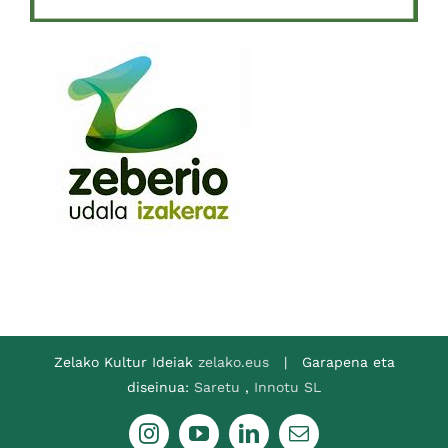
Zelako Kultur Ideiak
zelako.eus
| Garapena eta
diseinua:
Saretu
,
Innotu SL