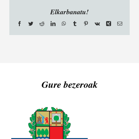
Elkarbanatu!
Facebook
Twitter
Reddit
LinkedIn
WhatsApp
Tumblr
Pinterest
Vk
Xing
Email
Gure bezeroak