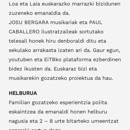
Loa eta Laia euskarazko marrazki bizidunen
zuzeneko emanaldia da.
JOSU BERGARA musikariak eta PAUL
CABALLERO ilustratzaileak sortutako
telesail honek hiru denboraldi ditu eta
sekulako arrakasta izaten ari da. Gaur egun,
youtuben eta EiTBko plataforma ezberdinen
bidez ikusten da. Euskaraz bizi eta
musikarekin gozatzeko proiektua da hau.
HELBURUA
Familian gozatzeko esperientzia polita
eskaintzea da emanaldi honen helburu
nagusia eta 2 – 8 urte bitarteko umeentzat