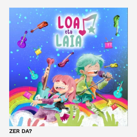
View
Larger
Image
ZER DA?