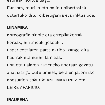
espreski sortua dago.
Euskara, musika eta balio unibertsalak
uztartuko ditu; dibertigarria eta inklusiboa.
DINAMIKA
Koreografia sinple eta errepikakorrak,
koroak, erritmoak, jokoak…
Esperientziaren parte aktibo izango dira
haurrak eta euren familiak.
Loa eta Laiaren zuzeneko ahotsaz gozatu
ahal izango dute umeek, beraien jatorrizko
abeslarien eskutik: ANE MARTINEZ eta
LEIRE APARICIO.
IRAUPENA