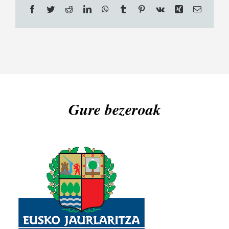
Facebook
Twitter
Reddit
LinkedIn
WhatsApp
Tumblr
Pinterest
Vk
Xing
Email
Gure bezeroak