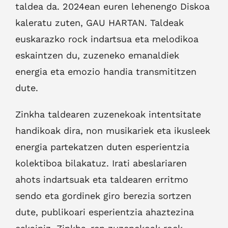
taldea da. 2024ean euren lehenengo Diskoa
kaleratu zuten, GAU HARTAN. Taldeak
euskarazko rock indartsua eta melodikoa
eskaintzen du, zuzeneko emanaldiek
energia eta emozio handia transmititzen
dute.
Zinkha taldearen zuzenekoak intentsitate
handikoak dira, non musikariek eta ikusleek
energia partekatzen duten esperientzia
kolektiboa bilakatuz. Irati abeslariaren
ahots indartsuak eta taldearen erritmo
sendo eta gordinek giro berezia sortzen
dute, publikoari esperientzia ahaztezina