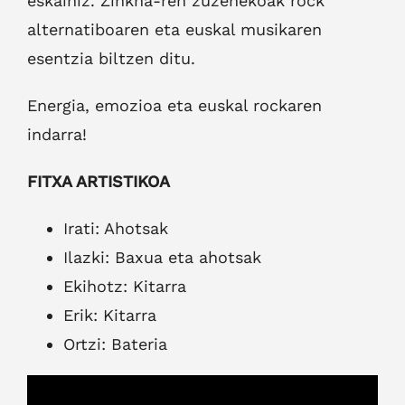
eskainiz. Zinkha-ren zuzenekoak rock
alternatiboaren eta euskal musikaren
esentzia biltzen ditu.
Energia, emozioa eta euskal rockaren
indarra!
FITXA ARTISTIKOA
Irati: Ahotsak
Ilazki: Baxua eta ahotsak
Ekihotz: Kitarra
Erik: Kitarra
Ortzi: Bateria