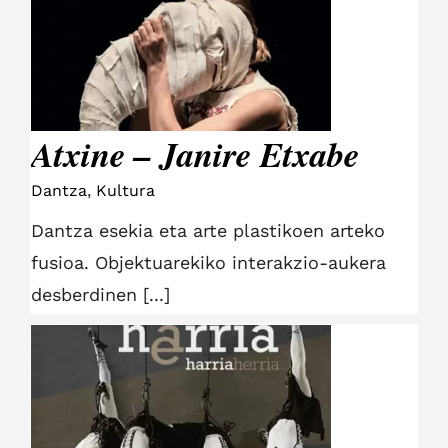
Atxine – Janire Etxabe
Atxine – Janire Etxabe
Dantza
,
Kultura
Dantza esekia eta arte plastikoen arteko
fusioa. Objektuarekiko interakzio-aukera
desberdinen [...]
Harria herria – Harrobi