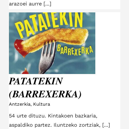
arazoei aurre [...]
PATATEKIN
(BARREXERKA)
PATATEKIN
(BARREXERKA)
Antzerkia
,
Kultura
54 urte dituzu. Kintakoen bazkaria,
aspaldiko partez. Iluntzeko zortziak, [...]