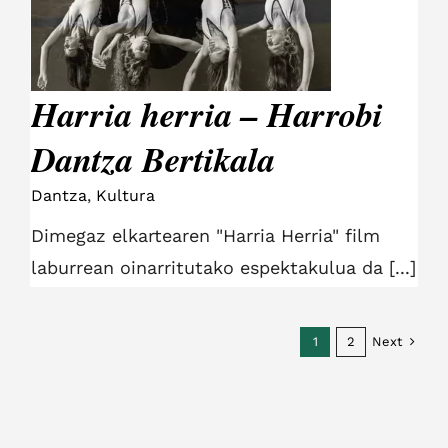
Dantza Bertikala
Harria herria – Harrobi
Dantza Bertikala
Dantza
,
Kultura
Dimegaz elkartearen "Harria Herria" film
laburrean oinarritutako espektakulua da [...]
Next
1
2