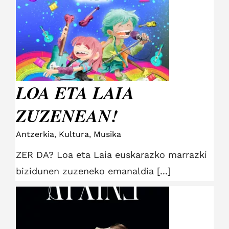
LOA ETA LAIA
ZUZENEAN!
LOA ETA LAIA
ZUZENEAN!
Antzerkia
,
Kultura
,
Musika
ZER DA? Loa eta Laia euskarazko marrazki
bizidunen zuzeneko emanaldia [...]